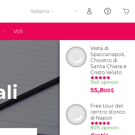
Italiano
Voli
Il tuo carrello è vuoto
Visita di
Spaccanapoli,
Chiostro di
Santa Chiara e
Cristo Velato
1540 opinioni
li
55,8
US$
Free tour del
centro storico
di Napoli
8015 opinioni