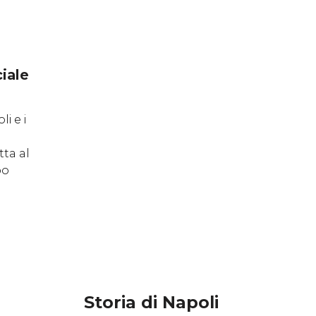
iale
i e i
tta al
po
Storia di Napoli