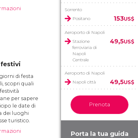
ormazioni
Sorrento
153
Positano
US$
Aeroporto di Napoli
49,5
Stazione
US$
ferroviaria di
Napoli
Centrale
 festivi
Aeroporto di Napoli
giorni di festa
49,5
Napoli città
US$
i, scopri quali
festività
ane per sapere
Prenota
cipo le date di
a dei luoghi
sse turistico.
ormazioni
Porta la tua guida