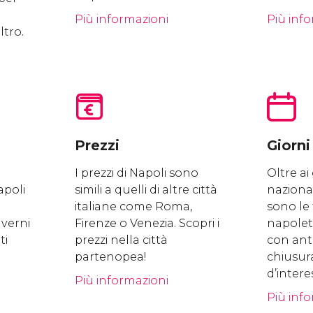
Più informazioni
Più inf
ltro.
Prezzi
Giorni
I prezzi di Napoli sono
Oltre ai 
apoli
simili a quelli di altre città
nazional
italiane come Roma,
sono le 
verni
Firenze o Venezia. Scopri i
napolet
ti
prezzi nella città
con anti
partenopea!
chiusur
d’intere
Più informazioni
Più inf