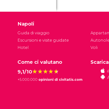
Napoli
Guida di viaggio
Apparta
Escursioni e visite guidate
Autonol
Hotel
Voli
Come ci valutano
Scarica
★★★★★
★★★★★
9,1/10
+
5.000.000
opinioni di civitatis.com