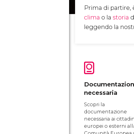
Prima di partire,
clima
o la
storia
d
leggendo la nostr
Documentazio
necessaria
Scopri la
documentazione
necessaria ai cittadin
europei o esterni all
Comunità Europea 