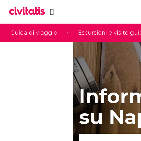
Guida di viaggio
Escursioni e visite gu
Infor
su Na