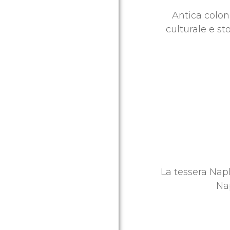
Antica colon
culturale e st
La tessera Napl
Nap