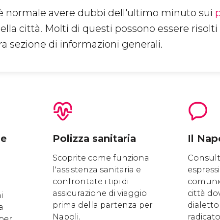
 è normale avere dubbi dell'ultimo minuto sui
p
ella città. Molti di questi possono essere risolti
a sezione di informazioni generali.
ne
Polizza sanitaria
Il Nap
Scoprite come funziona
Consult
l'assistenza sanitaria e
espressi
confrontate i tipi di
comunic
assicurazione di viaggio
città do
i
prima della partenza per
dialett
a
Napoli.
radicato 
per