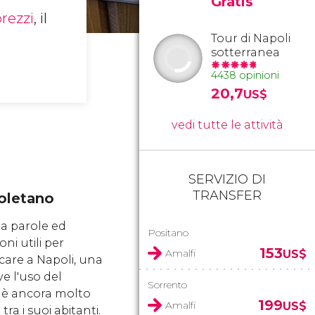
Gratis
rezzi
, il
Tour di Napoli
sotterranea
4438 opinioni
20,7
US$
vedi tutte le attività
SERVIZIO DI
TRANSFER
oletano
a parole ed
Positano
oni utili per
153
Amalfi
US$
are a Napoli, una
ve l'uso del
Sorrento
o è ancora molto
199
Amalfi
US$
tra i suoi abitanti.