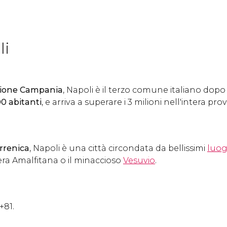
li
gione Campania
, Napoli è il terzo comune italiano dopo
0 abitanti
, e arriva a superare i 3 milioni nell'intera prov
irrenica
, Napoli è una città circondata da bellissimi
luog
iera Amalfitana o il minaccioso
Vesuvio
.
 +81.