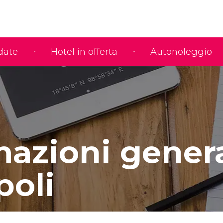
idate
Hotel in offerta
Autonoleggio
mazioni genera
poli