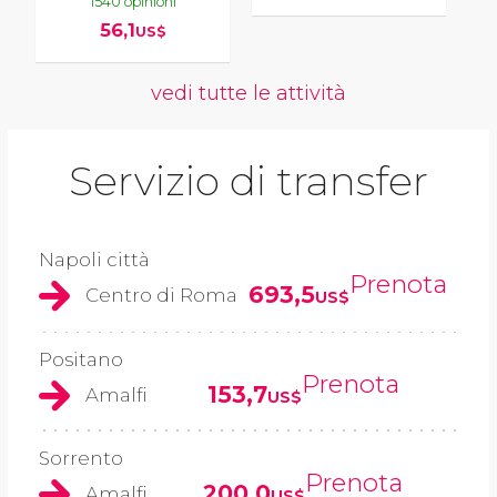
1540 opinioni
56,1
US$
vedi tutte le attività
Servizio di transfer
Napoli città
Prenota
693,5
Centro di Roma
US$
Positano
Prenota
153,7
Amalfi
US$
Sorrento
Prenota
200,0
Amalfi
US$