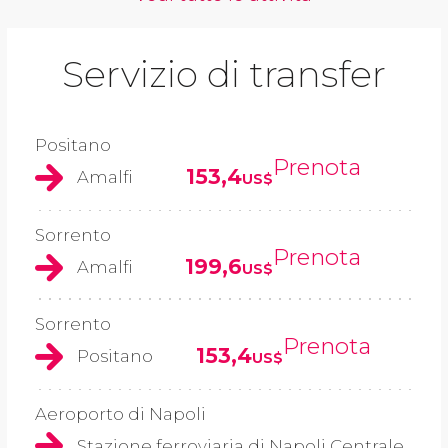
Servizio di transfer
Positano
Prenota
153,4
Amalfi
US$
Sorrento
Prenota
199,6
Amalfi
US$
Sorrento
Prenota
153,4
Positano
US$
Aeroporto di Napoli
Stazione ferroviaria di Napoli Centrale