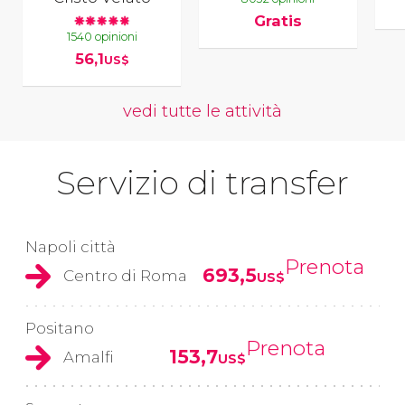
Gratis
1540 opinioni
56,1
US$
vedi tutte le attività
Servizio di transfer
Napoli città
Prenota
693,5
Centro di Roma
US$
Positano
Prenota
153,7
Amalfi
US$