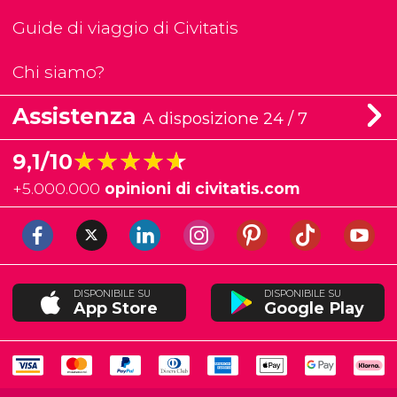
Guide di viaggio di Civitatis
Chi siamo?
Assistenza
A disposizione 24 / 7
★★★★★
★★★★★
9,1/10
+
5.000.000
opinioni di civitatis.com
DISPONIBILE SU
DISPONIBILE SU
App Store
Google Play