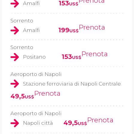
Prenota
153
Amalfi
US$
Sorrento
Prenota
199
Amalfi
US$
Sorrento
Prenota
153
Positano
US$
Aeroporto di Napoli
Stazione ferroviaria di Napoli Centrale
Prenota
49,5
US$
Aeroporto di Napoli
Prenota
49,5
Napoli città
US$